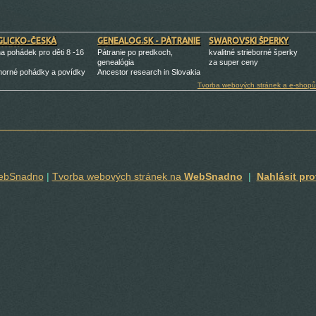
GLICKO-ČESKÁ
GENEALOG.SK - PÁTRANIE
SWAROVSKI ŠPERKY
TANKA
PO
a pohádek pro děti 8 -16
Pátranie po predkoch,
kvalitné strieborné šperky
genealógia
za super ceny
orné pohádky a povídky
Ancestor research in Slovakia
Tvorba webových stránek a e-shopů
WebSnadno
|
Tvorba webových stránek na
WebSnadno
|
Nahlásit pro