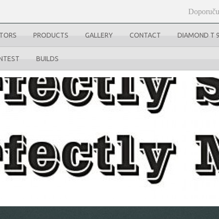
Doporuču
UTORS
PRODUCTS
GALLERY
CONTACT
DIAMOND T 
NTEST
BUILDS