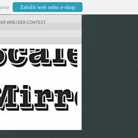
Založit web nebo e-shop
jeme
969 WRECKER CONTEST