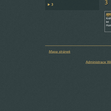
3
3
AN
ČÍ
Knih
let
Hum
Mapa stránek
Administrace 